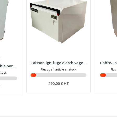
E
Caisson ignifuge d'archivage 48x57x38 cm KARDEX...
Armoire ignifuge double porte FICHET BAUCHE
Plus que 1 article en stock
Plus 
 stock
290,00 € HT
T