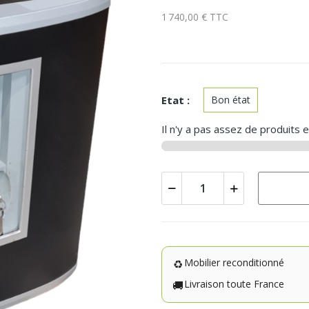
1 740,00 € TTC
Etat :
Bon état
Il n'y a pas assez de produits 
Mobilier reconditionné
♻️
Livraison toute France
🚚