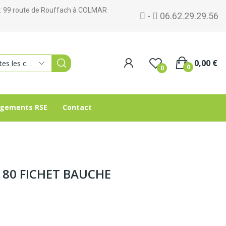
om : 99 route de Rouffach à COLMAR
-
06.62.29.29.56
0,00 €
Toutes les catégories
0
0
gements RSE
Contact
a 80 FICHET BAUCHE