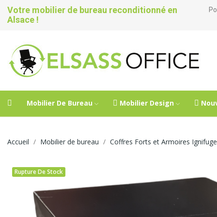
Votre mobilier de bureau reconditionné en
Po
Alsace !
Mobilier De Bureau
Mobilier Design
Nou
Accueil
Mobilier de bureau
Coffres Forts et Armoires Ignifug
Rupture De Stock