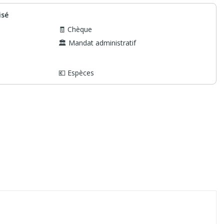
isé
🧾 Chèque
🏛️ Mandat administratif
💶 Espèces